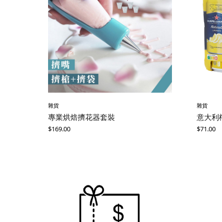
雜貨
雜貨
專業烘焙擠花器套裝
意大利檸
$
169.00
$
71.00