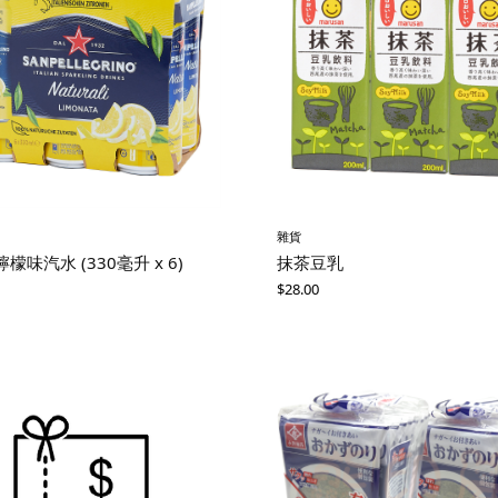
雜貨
檬味汽水 (330毫升 x 6)
抹茶豆乳
$
28.00