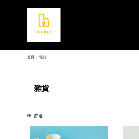
首頁
/
雜貨
雜貨
篩選