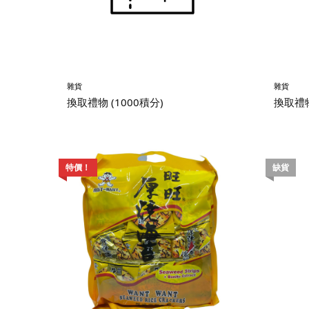
雜貨
雜貨
換取禮物 (1000積分)
換取禮物
特價！
缺貨