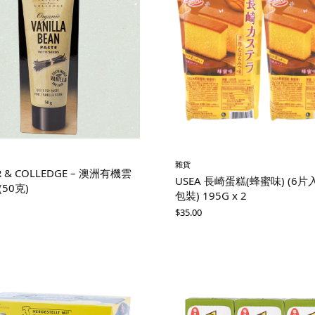
雜貨
R & COLLEDGE – 澳洲有機雲
USEA 長崎蛋糕(蜂蜜味) (6片
(50克)
包裝) 195G x 2
$
35.00