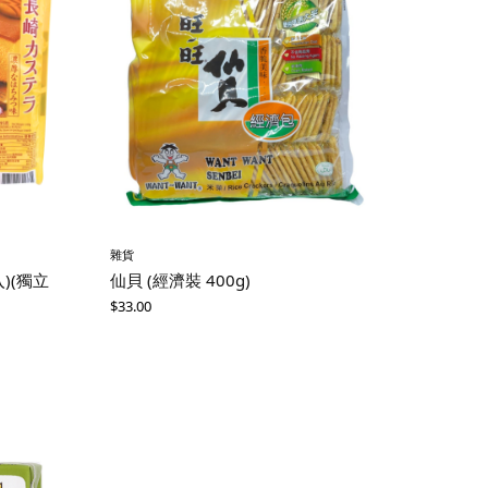
雜貨
入)(獨立
仙貝 (經濟裝 400g)
$
33.00