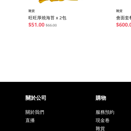
雜貨
雜貨
旺旺厚燒海苔 x 2包
會面套餐
$
51.00
$
600.
$
66.00
關於公司
購物
關於我們
服務預約
直播
現金卷
雜貨