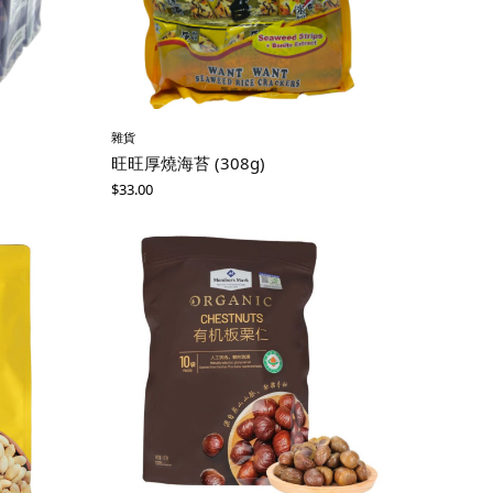
雜貨
旺旺厚燒海苔 (308g)
$
33.00