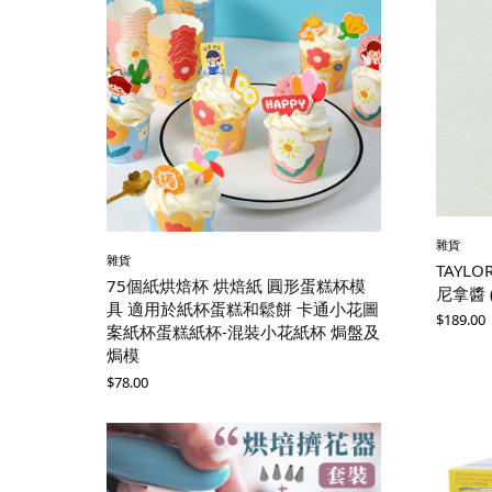
雜貨
雜貨
TAYLO
75個紙烘焙杯 烘焙紙 圓形蛋糕杯模
尼拿醬 
具 適用於紙杯蛋糕和鬆餅 卡通小花圖
$
189.00
案紙杯蛋糕紙杯-混裝小花紙杯 焗盤及
焗模
$
78.00