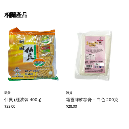
相關產品
雜貨
雜貨
仙貝 (經濟裝 400g)
霜雪牌軟糖膏 – 白色 200克
$
33.00
$
28.00
-