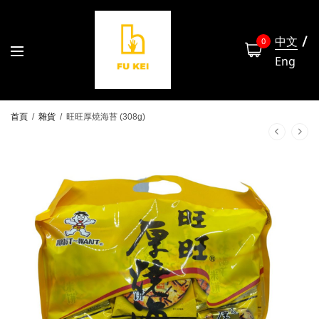
中文
0
Eng
首頁
/
雜貨
/
旺旺厚燒海苔 (308g)