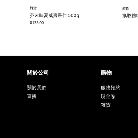
雜貨
雜貨
芥末味夏威夷果仁 500g
換取禮物
$
135.00
關於公司
購物
關於我們
服務預約
直播
現金卷
雜貨