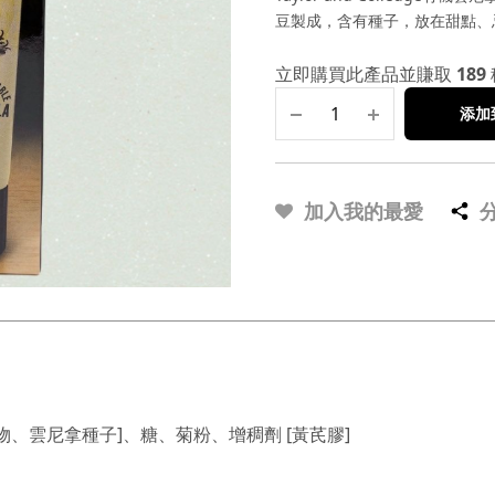
豆製成，含有種子，放在甜點、
立即購買此產品並賺取
189
添加
加入我的最愛
物、雲尼拿種子]、糖、菊粉、增稠劑 [黃芪膠]