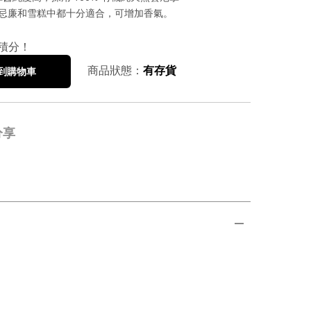
忌廉和雪糕中都十分適合，可增加香氣。
積分！
商品狀態：
有存貨
到購物車
分享