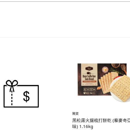
雜貨
黑松露火腿梳打餅乾 (藜麥奇
味) 1.16kg